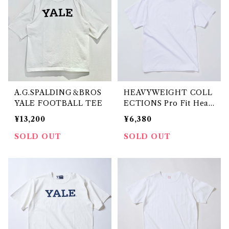
A.G.SPALDING＆BROS
HEAVYWEIGHT COLL
YALE FOOTBALL TEE
ECTIONS Pro Fit Heav
yweight Tee
¥13,200
¥6,380
SOLD OUT
SOLD OUT