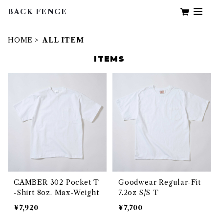
BACK FENCE
HOME
ALL ITEM
ITEMS
CAMBER 302 Pocket T
Goodwear Regular-Fit
-Shirt 8oz. Max-Weight
7.2oz S/S T
¥7,920
¥7,700