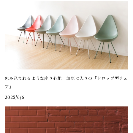
ボトムス
テーブル・TVボード
バッグ・小物
照明・ファブリック
収納・小家具
包み込まれるような座り心地。お気に入りの「ドロップ型チェ
ア」
2025/6/6